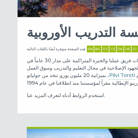
 التدريب الأوروبية
هذه الصفحة متوفرة أيضًا باللغات التالية
EN
BG
ES
CS
DA
DE
ET
، ونستند في هذا إلى خبرات فريق عملنا والخبرة المتراكمة على مدار 30 عاماً في
الجهود الإصلاحية في مجال التعليم والتدريب وسوق العمل
م
Pilvi Torsti
، بميزانية 20 مليون يورو. نتخذ من جوليانو
ينو الإيطالية
استخدم الروابط أدناه لتعرف المزيد عنا.