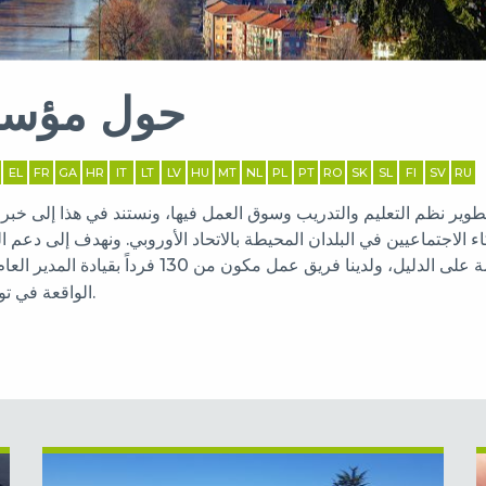
حول مؤسسة
EL
FR
GA
HR
IT
LT
LV
HU
MT
NL
PL
PT
RO
SK
SL
FI
SV
RU
طوير
نظم التعليم والتدريب وسوق العمل فيها
الاجتماعيين في البلدان المحيطة بالاتحاد الأوروبي. ونهدف إلى دعم 
يل، ولدينا فريق عمل مكون من 130 فرداً بقيادة ا
لمدير العا
مقراً لمؤسستنا منذ انطلاقنا في عام 1994.
الواقعة في تور