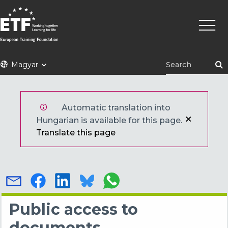
Ugrás
Fő
a
navigá
tartalomra
ETF
Magyar
Automatic translation into
Hungarian is available for this page.
Translate this page
Public access to
documents