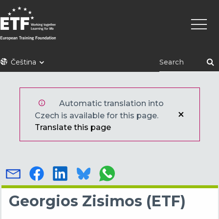
Přejít
Hlavní
k
navig
hlavnímu
obsahu
ETF
Čeština
Automatic translation into
Czech is available for this page.
Translate this page
Georgios Zisimos (ETF)