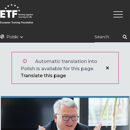
Przejdź
Główn
do
nawig
treści
ETF
Polski
Automatic translation into
Polish is available for this page.
Translate this page