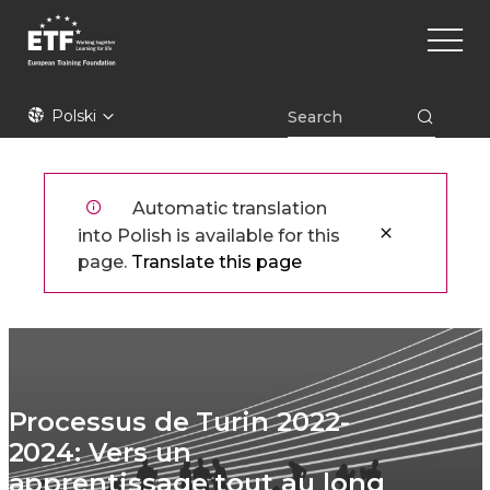
Przejdź
Main
do
naviga
treści
ETF
Polski
Automatic translation
into Polish is available for this
page.
Translate this page
Processus de Turin 2022-
2024: Vers un
apprentissage tout au long