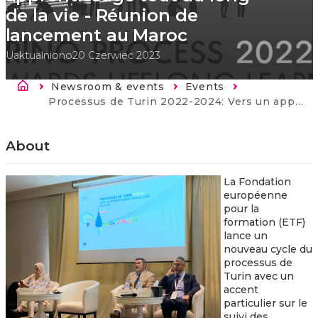
de la vie - Réunion de
lancement au Maroc
Uaktualniono
20 Czerwiec 2023
Ścieżka nawigacyjna
Newsroom & events
Events
Strona
główna
Current:
Processus de Turin 2022-2024: Vers un apprentissage tout au long de la vie - Réunion de lancement au Maroc
About
La Fondation
européenne
pour la
formation (ETF)
lance un
nouveau cycle du
processus de
Turin avec un
accent
particulier sur le
suivi des