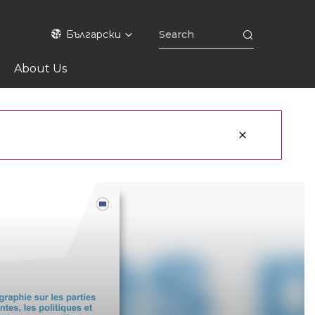
Български
About Us