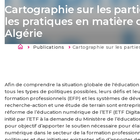
Cartographie sur les parti
les pratiques en matière
Algérie
Breadcrumb
Publications
Current:
Cartographie sur les parties prenantes, les politiques et les pratiques en ma
Afin de comprendre la situation globale de l'éducatio
tous les types de politiques possibles, leurs défis et l
formation professionnels (EFP) et les systèmes de d
recherche-action et une étude de terrain sont entrepris
réforme de l’éducation numérique de l’ETF (ETF Digit
initié par l’ETF à la demande du Ministère de l’éducatio
pour objectif d’apporter le soutien nécessaire pour éla
numérique dans le secteur de la formation professionne
politiques et des initiatives existantes afin d’apporter