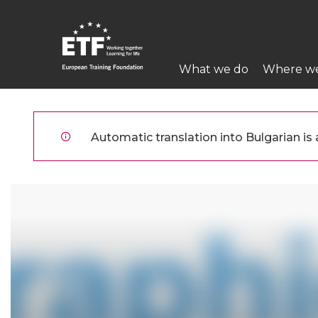
Премини
към
основното
Main
съдържание
What we do
Where w
navigation
ETF
Automatic translation into Bulgarian is a