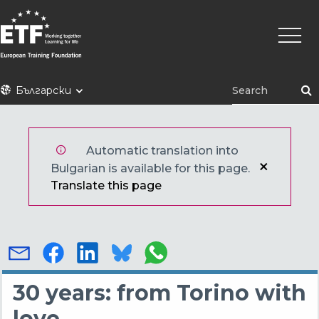
Премини
Main
към
naviga
основното
съдържание
ETF
Български
Automatic translation into
Bulgarian is available for this page.
Translate this page
30 years: from Torino with
love