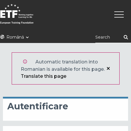
Mergi
Navig
la
princi
conţinutul
principal
ETF
Română
Automatic translation into
Romanian is available for this page.
Translate this page
Autentificare