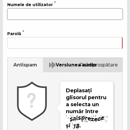
Numele de utilizator
Parolă
Antispam
Versiunea audio
Reîmprospătare
Deplasați
glisorul pentru
a selecta un
număr între
și
.