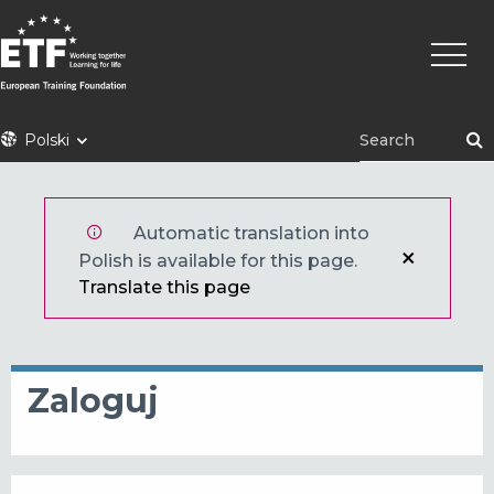
Przejdź
Główn
do
nawig
treści
ETF
Polski
Automatic translation into
Polish is available for this page.
Translate this page
Zaloguj