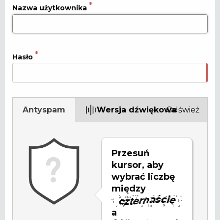
Nazwa użytkownika
Hasło
Antyspam
Wersja dźwiękowa
Odśwież
Przesuń
kursor, aby
wybrać liczbę
między
a