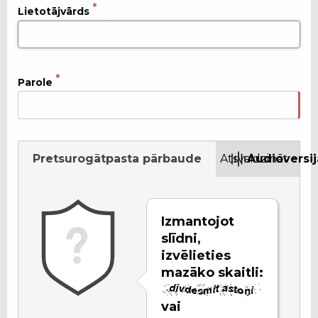
Lietotājvārds
Parole
Pretsurogātpasta pārbaude
Atsvaidzināt
Audioversij
Izmantojot
slīdni,
izvēlieties
mazāko skaitli:
vai