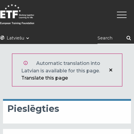
Pārlekt
Main
uz
naviga
galveno
saturu
ETF
Latviešu
Automatic translation into
Latvian is available for this page.
Translate this page
Pieslēgties