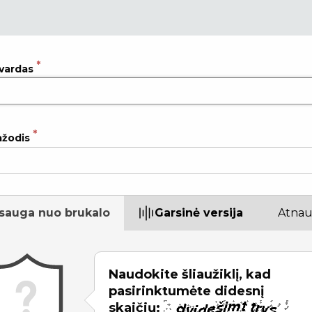
 vardas
ažodis
sauga nuo brukalo
Garsinė versija
Atnauj
Naudokite šliaužiklį, kad
pasirinktumėte didesnį
skaičių: