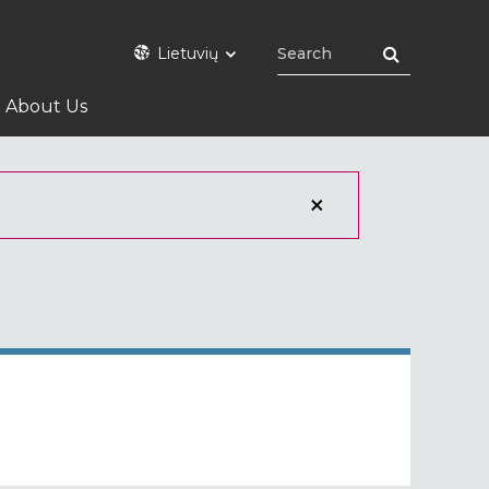
Lietuvių
About Us