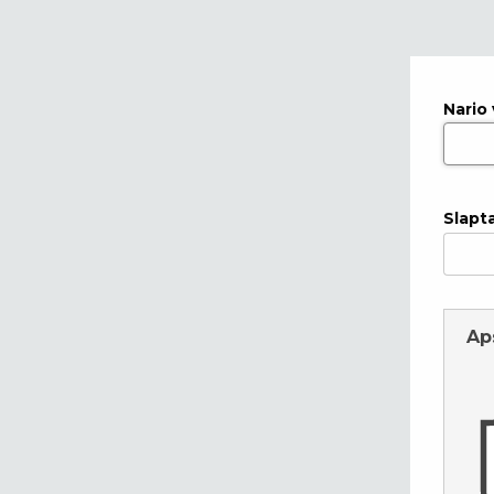
Nario
Slapt
Ap