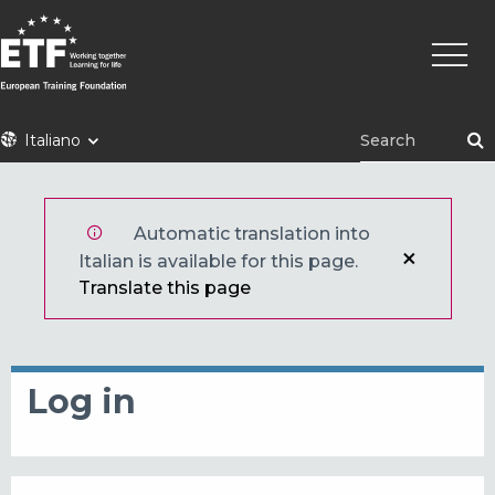
Skip
Main
to
naviga
main
content
ETF
Italiano
Automatic translation into
Italian is available for this page.
Translate this page
Log in