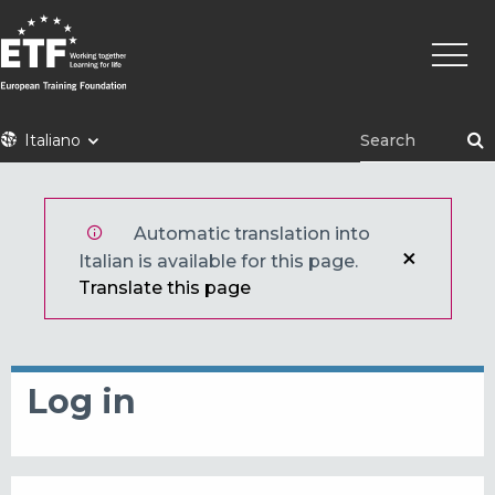
Skip
Main
to
naviga
main
content
ETF
Italiano
Automatic translation into
Italian is available for this page.
Translate this page
Log in