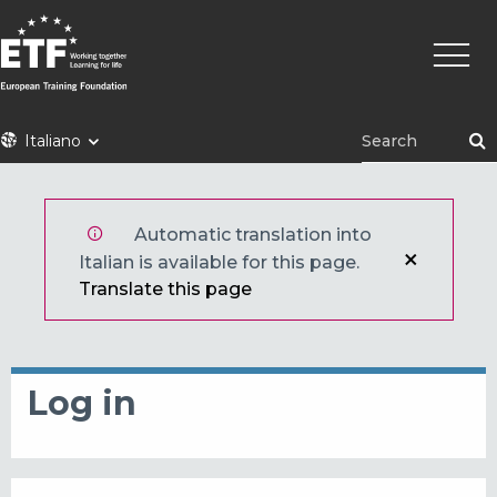
Skip
Main
to
naviga
main
content
ETF
Italiano
Automatic translation into
Italian is available for this page.
Translate this page
Log in