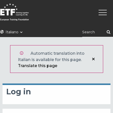
Skip
Main
to
naviga
main
content
ETF
Italiano
Automatic translation into
Italian is available for this page.
Translate this page
Log in