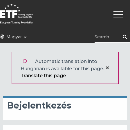
Ugrás
Fő
a
navigá
tartalomra
ETF
Magyar
Automatic translation into
Hungarian is available for this page.
Translate this page
Bejelentkezés