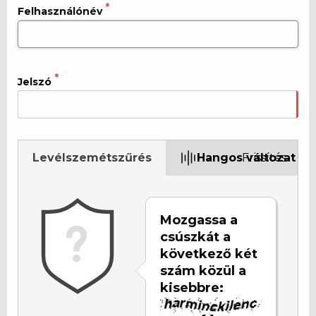
Felhasználónév
Jelszó
Levélszemétszűrés
Hangos változat
Frissítés
Mozgassa a
csúszkát a
következő két
szám közül a
kisebbre: