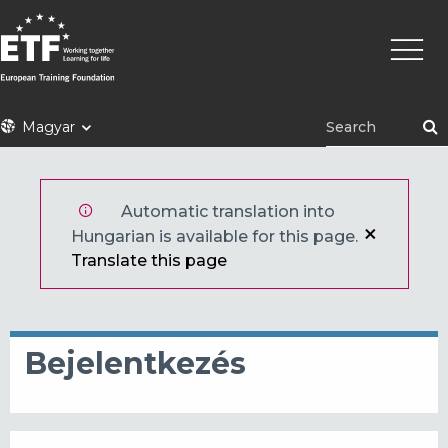
Ugrás
Fő
a
navigá
tartalomra
ETF
Magyar
Automatic translation into
Hungarian is available for this page.
Translate this page
Bejelentkezés