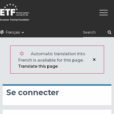
Aller
Navig
au
princi
contenu
principal
ETF
Français
Automatic translation into
French is available for this page.
Translate this page
Se connecter