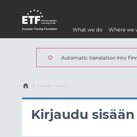
Hyppää
pääsisältöön
Päävalikko
What we do
Where we 
ETF
Automatic translation into Finni
Murupolku
Current:
Kirjaudu sisään
Kirjaudu sisään