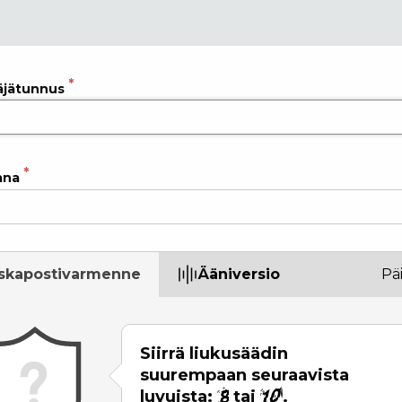
äjätunnus
ana
skapostivarmenne
Ääniversio
Päi
Siirrä liukusäädin
suurempaan seuraavista
luvuista:
tai
.