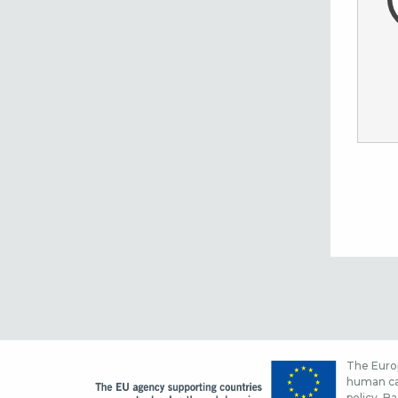
The Europ
human cap
policy. Ba