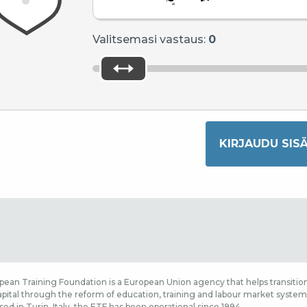
Valitsemasi vastaus:
0
ean Training Foundation is a European Union agency that helps transition
ital through the reform of education, training and labour market systems,
sed in Turin, Italy, the ETF has been operational since 1994.