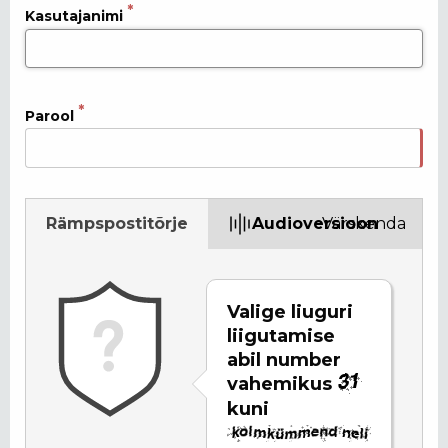
Kasutajanimi
Parool
Rämpspostitõrje
Audioversioon
Värskenda
Valige liuguri
liigutamise
abil number
vahemikus
kuni