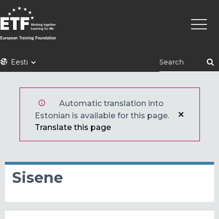
Liigu
Põhin
edasi
põhisisu
juurde
ETF
Eesti
Automatic translation into
Estonian is available for this page.
Translate this page
Sisene