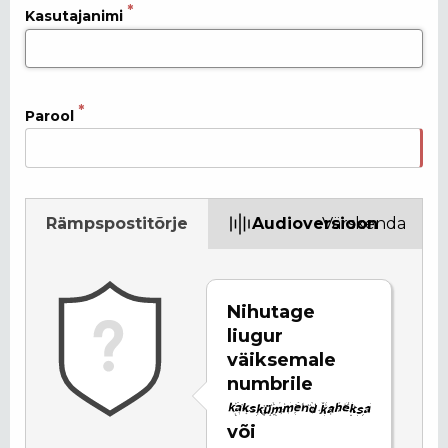
Kasutajanimi
Parool
Rämpspostitõrje
Audioversioon
Värskenda
Nihutage
liugur
väiksemale
numbrile
või