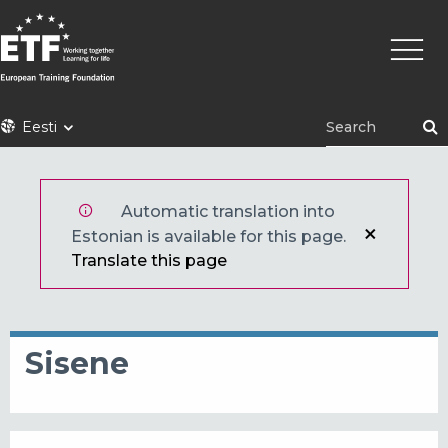
Liigu
Põhin
edasi
põhisisu
juurde
ETF
Eesti
Automatic translation into
Estonian is available for this page.
Translate this page
Sisene