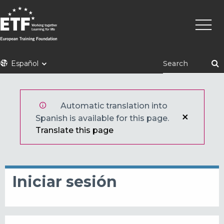
Pasar
Naveg
al
princi
contenido
principal
ETF
Español
Automatic translation into
Spanish is available for this page.
Translate this page
Iniciar sesión