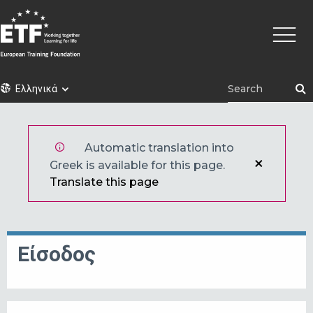
Παράκαμψη
Κεντρι
προς
πλοήγ
το
κυρίως
περιεχόμενο
ETF
Ελληνικά
Automatic translation into
Greek is available for this page.
Translate this page
Είσοδος