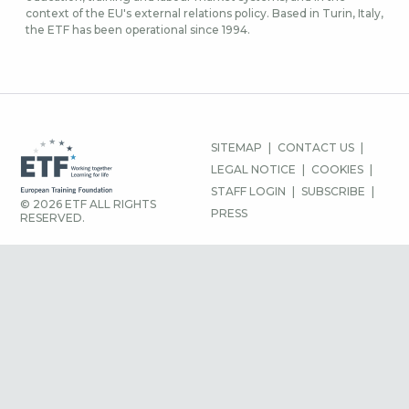
context of the EU's external relations policy. Based in Turin, Italy,
the ETF has been operational since 1994.
ΜΕΝΟΎ
SITEMAP
CONTACT US
ΥΠΟΣΈΛΙΔΟΥ
LEGAL NOTICE
COOKIES
STAFF LOGIN
SUBSCRIBE
© 2026 ETF ALL RIGHTS
PRESS
RESERVED.