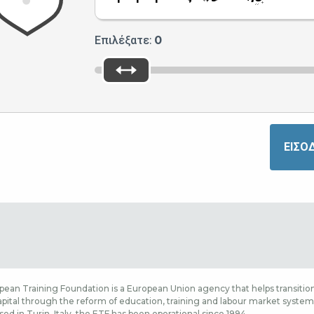
Επιλέξατε:
0
ean Training Foundation is a European Union agency that helps transition
ital through the reform of education, training and labour market systems,
sed in Turin, Italy, the ETF has been operational since 1994.