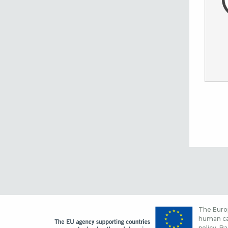
The Europ
human cap
policy. Ba