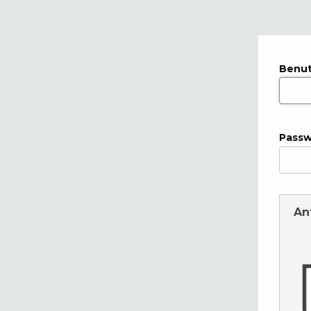
Benu
Passw
An