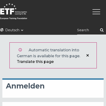
Direkt
Haupt
zum
Inhalt
ETF
Deutsch
Automatic translation into
German is available for this page.
Translate this page
Anmelden