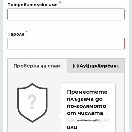
Потребителско име
Парола
Проверка за спам
Aудио версия
Опресняване
Преместете
плъзгача до
по-голямото
от числата
или