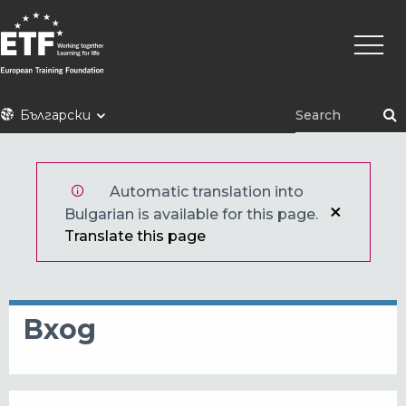
Премини
Main
към
naviga
основното
съдържание
ETF
Български
Automatic translation into
Bulgarian is available for this page.
Translate this page
Вход