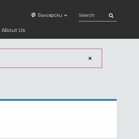
Български
About Us