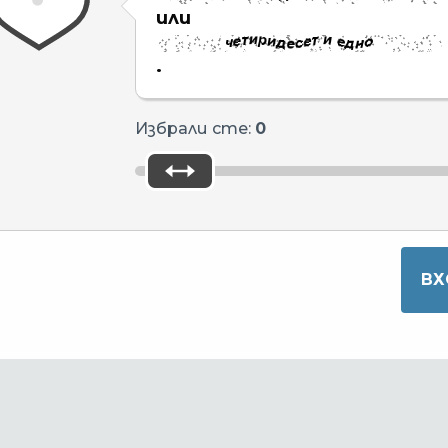
или
.
Избрали сте:
0