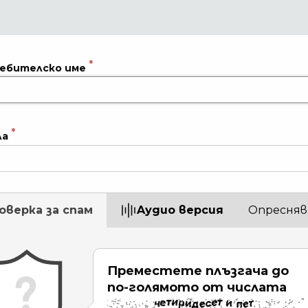
ебителско име
ла
оверка за спам
Aудио версия
Опресняв
Преместете плъзгача до
по-голямото от числата