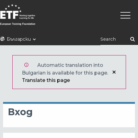
Премини
Main
към
naviga
основното
съдържание
ETF
Български
Automatic translation into
Bulgarian is available for this page.
Translate this page
Вход