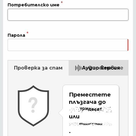
Потребителско име
Парола
Проверка за спам
Aудио версия
Опресняване
Преместете
плъзгача до
или
.