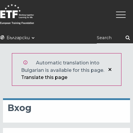
Премини
Main
към
naviga
основното
съдържание
ETF
Български
Automatic translation into
Bulgarian is available for this page.
Translate this page
Вход