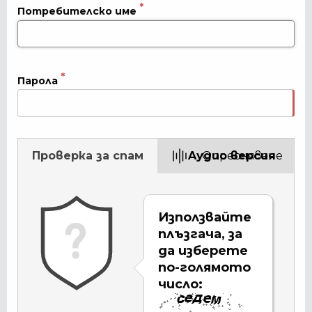
Потребителско име
Парола
Проверка за спам
Aудио версия
Опресняване
Използвайте
плъзгача, за
да изберете
по-голямото
число: